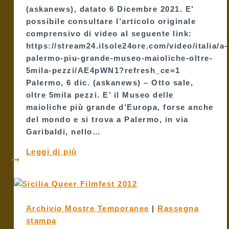
(askanews), datato 6 Dicembre 2021. E’
possibile consultare l’articolo originale
comprensivo di video al seguente link:
https://stream24.ilsole24ore.com/video/italia/a-
palermo-piu-grande-museo-maioliche-oltre-
5mila-pezzi/AE4pWN1?refresh_ce=1
Palermo, 6 dic. (askanews) – Otto sale,
oltre 5mila pezzi. E’ il Museo delle
maioliche più grande d’Europa, forse anche
del mondo e si trova a Palermo, in via
Garibaldi, nello…
Il
Leggi di più
Sole
24
Ore:
A
Archivio Mostre Temporanee
|
Rassegna
Palermo
stampa
il