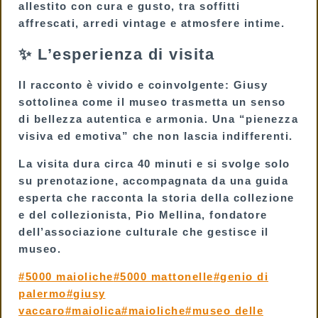
allestito con cura e gusto, tra soffitti
affrescati, arredi vintage e atmosfere intime.
✨ L’esperienza di visita
Il racconto è vivido e coinvolgente: Giusy
sottolinea come il museo trasmetta un senso
di bellezza autentica e armonia. Una “pienezza
visiva ed emotiva” che non lascia indifferenti.
La visita dura circa
40 minuti
e si svolge
solo
su prenotazione
, accompagnata da una guida
esperta che racconta la storia della collezione
e del collezionista,
Pio Mellina
, fondatore
dell’associazione culturale che gestisce il
museo.
Tag
#
5000 maioliche
#
5000 mattonelle
#
genio di
articolo:
palermo
#
giusy
vaccaro
#
maiolica
#
maioliche
#
museo delle