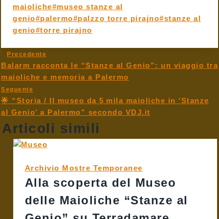
maioliche
#
museo stanze al
genio
#
palermo
#
palzzo torre pirajno
#
stanze al
genio
#
torre pirajno
Navigazione
Precedente
Balarm racconta le “Stanze al Genio”: un viaggio tra
articoli
maioliche e memoria a Palermo
Seguente
🌟 “Storia / Il museo da 5 mila maioliche in ‘Stanze
al Genio’ a Palermo” secondo VDJ.it
Articoli simili
Archivio Mostre Temporanee
Alla scoperta del Museo
delle Maioliche “Stanze al
Genio” su Terradamare