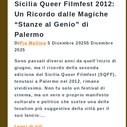
Sicilia Queer Filmfest 2012:
più
grande
Un Ricordo dalle Magiche
museo
“Stanze al Genio” di
di
maioliche,
Palermo
oltre
Di
Pio Mellina
5 Dicembre 2025
5 Dicembre
5mila
2025
pezzi
Sono passati diversi anni da quell’inizio di
giugno, ma il ricordo della seconda
edizione del Sicilia Queer Filmfest (SQFF),
tenutasi a Palermo nel 2012, rimane
vividissimo. Non fu solo un festival di
cinema, ma un vero e proprio manifesto
culturale e politico che scelse una delle
location più suggestive della città per il
suo lancio:…
Sicilia
Leggi di più