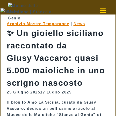
Salta
al
contenuto
Archivio Mostre Temporanee
|
News
✨ Un gioiello siciliano
raccontato da
Giusy Vaccaro: quasi
5.000 maioliche in uno
scrigno nascosto
25 Giugno 2025
17 Luglio 2025
Il blog
Io Amo La Sicilia
, curato da
Giusy
Vaccaro
, dedica un bellissimo articolo al
Museo delle Maioliche “Stanze al Genio”
di