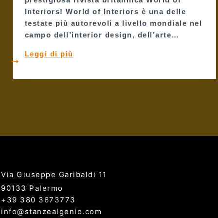
Interiors! World of Interiors è una delle
testate più autorevoli a livello mondiale nel
campo dell’interior design, dell’arte…
Un
Leggi di più
Tuffo
nella
Bellezza
Storica:
Le
Stanze
al
Genio
su
World
Via Giuseppe Garibaldi 11
of
90133 Palermo
Interiors!
+39 380 3673773
info@stanzealgenio.com