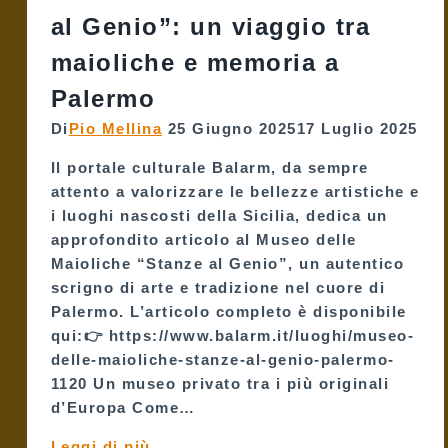
al
al Genio”: un viaggio tra
Genio”
maioliche e memoria a
su
Terradamare
Palermo
Di
Pio Mellina
25 Giugno 2025
17 Luglio 2025
Il portale culturale Balarm, da sempre
attento a valorizzare le bellezze artistiche e
i luoghi nascosti della Sicilia, dedica un
approfondito articolo al Museo delle
Maioliche “Stanze al Genio”, un autentico
scrigno di arte e tradizione nel cuore di
Palermo. L’articolo completo è disponibile
qui:👉 https://www.balarm.it/luoghi/museo-
delle-maioliche-stanze-al-genio-palermo-
1120 Un museo privato tra i più originali
d’Europa Come…
Balarm
Leggi di più