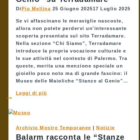
Di
Pio Mellina
25 Giugno 2025
17 Luglio 2025
Se vi affascinano le meraviglie nascoste,
allora non potete perdervi un’interessante
scoperta presentata sul sito Terradamare.
Nella sezione “Chi Siamo”, Terradamare
introduce la propria vocazione culturale e
le sue attività nel contesto di Palermo. Tra
queste, merita una menzione speciale un
gioiello poco noto ma di grande fascino: il
Museo delle Maioliche “Stanze al Genio”…
Alla
Leggi di più
scoperta
del
Museo
delle
Archivio Mostre Temporanee
|
Notizie
Maioliche
Balarm racconta le “Stanze
“Stanze