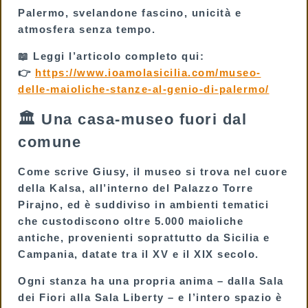
Palermo, svelandone fascino, unicità e
atmosfera senza tempo.
📖 Leggi l’articolo completo qui:
👉
https://www.ioamolasicilia.com/museo-
delle-maioliche-stanze-al-genio-di-palermo/
🏛 Una casa-museo fuori dal
comune
Come scrive Giusy, il museo si trova nel cuore
della Kalsa, all’interno del
Palazzo Torre
Pirajno
, ed è suddiviso in ambienti tematici
che custodiscono
oltre 5.000 maioliche
antiche
, provenienti soprattutto da Sicilia e
Campania, datate tra il XV e il XIX secolo.
Ogni stanza ha una propria anima – dalla
Sala
dei Fiori
alla
Sala Liberty
– e l’intero spazio è