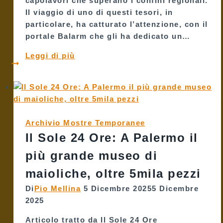
capolavori che superano i confini regionali.
Il viaggio di uno di questi tesori, in
particolare, ha catturato l’attenzione, con il
portale Balarm che gli ha dedicato un…
Da
Leggi di più
Napoli
a
Palermo:
Nelle
Stanze
Archivio Mostre Temporanee
al
Il Sole 24 Ore: A Palermo il
Genio,
la
più grande museo di
storia
maioliche, oltre 5mila pezzi
della
maiolica
Di
Pio Mellina
5 Dicembre 2025
5 Dicembre
si
2025
cammina!
Articolo tratto da Il Sole 24 Ore