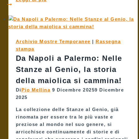
racconta
le
“Stanze
al
Genio”:
Archivio Mostre Temporanee
|
Rassegna
un
stampa
viaggio
Da Napoli a Palermo: Nelle
tra
maioliche
Stanze al Genio, la storia
e
della maiolica si cammina!
memoria
a
Di
Pio Mellina
9 Dicembre 2025
9 Dicembre
Palermo
2025
La collezione delle Stanze al Genio, già
rinomata per essere tra le più vaste e
preziose al mondo nel suo genere, si
arricchisce continuamente di storie e di