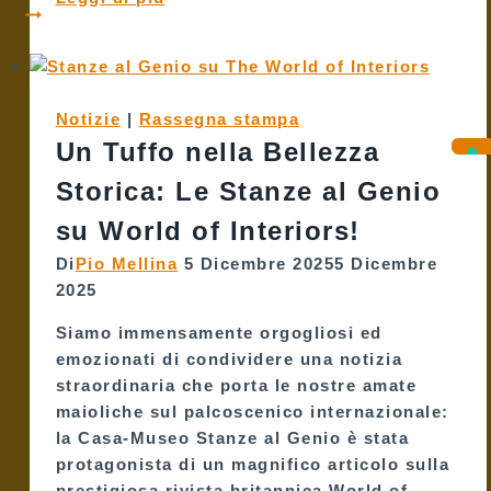
Queer
Filmfest
2012:
Un
Notizie
|
Rassegna stampa
Ricordo
Un Tuffo nella Bellezza
dalle
Magiche
Storica: Le Stanze al Genio
“Stanze
su World of Interiors!
al
Genio”
Di
Pio Mellina
5 Dicembre 2025
5 Dicembre
di
2025
Palermo
Siamo immensamente orgogliosi ed
emozionati di condividere una notizia
straordinaria che porta le nostre amate
maioliche sul palcoscenico internazionale:
la Casa-Museo Stanze al Genio è stata
protagonista di un magnifico articolo sulla
prestigiosa rivista britannica World of