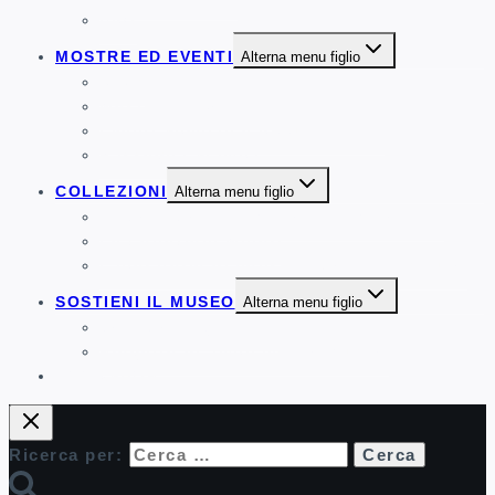
FAQ
MOSTRE ED EVENTI
Alterna menu figlio
News
Mostre temporanee
Eventi Speciali e Appuntamenti
Rassegna Stampa
COLLEZIONI
Alterna menu figlio
La Collezione di Mattonelle Maioliche
Le Collezioni Minori
Laboratorio di conservazione e restauro
SOSTIENI IL MUSEO
Alterna menu figlio
Donazione generica
Progetto di ampliamento Museo
BOOKSHOP
Ricerca per: