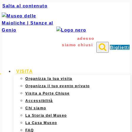
Salta al contenuto
Sono le
04:34
di
venerdì
,
adesso
siamo chiusi
.
Biglietti
Aperti oggi dalle 10:00 alle 12:00 e dalle
16:00 alle 18:00
VISITA
Organizza la tua visita
Organizza il tuo evento privato
Visita a Porte Chiuse
Accessibilità
Chi siamo
La Storia del Museo
La Casa Museo
FAQ