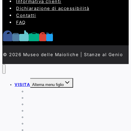
Informativa clienti
Dichiarazione di accessibilità
Contatti
FAQ
© 2026 Museo delle Maioliche | Stanze al Genio
VISITA
Alterna menu figlio
Organizza la tua visita
Organizza il tuo evento privato
Visita a Porte Chiuse
Accessibilità
Chi siamo
La Storia del Museo
La Casa Museo