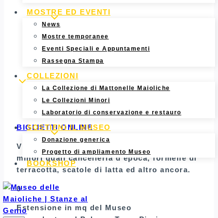
MOSTRE ED EVENTI
News
Mostre temporanee
Eventi Speciali e Appuntamenti
Rassegna Stampa
COLLEZIONI
La Collezione di Mattonelle Maioliche
Le Collezioni Minori
Laboratorio di conservazione e restauro
BIGLIETTI ONLINE
SOSTIENI IL MUSEO
Donazione generica
Vieni a scoprire anche le nostre collezioni
Progetto di ampliamento Museo
minori quali cancelleria d’epoca, formelle di
BOOKSHOP
terracotta, scatole di latta ed altro ancora.
0
Estensione in mq del Museo